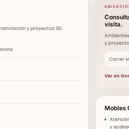
UBICACIÓ
Consulta
visita.
inanciación y proyectos 3D.
Ambientes 
y proyecto
Girona
Carrer M
Ver en Go
Mobles 
Atención
y acaba