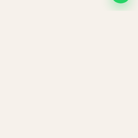
anapés
Bureaux
Auxiliaire