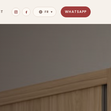
CT
WHATSAPP
FR
▾